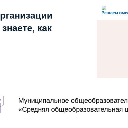
организации
Решаем вме
знаете, как
Муниципальное общеобразовател
«Средняя общеобразовательная 
Адрес:
185015 Республика Карелия, Прионежский район, 
Телефон:
8 (8142) 71-13-78