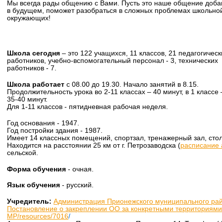
Мы всегда рады общению с Вами. Пусть это наше общение доба
в будущем, поможет разобраться в сложных проблемах школьной
окружающих!
Школа сегодня
– это 122 учащихся, 11 классов, 21 педагогическ
работников, учебно-вспомогательный персонал - 3, технических
работников - 7.
Школа работает
с 08.00 до 19.30. Начало занятий в 8.15.
Продолжительность урока во 2-11 классах – 40 минут, в 1 классе 
35-40 минут.
Для 1-11 классов - пятидневная рабочая неделя.
Год основания - 1947.
Год постройки здания - 1987.
Имеет 14 классных помещений, спортзал, тренажерный зал, сто
Находится на расстоянии 25 км от г. Петрозаводска (
расписание 
сельской.
Форма обучения
- очная.
Язык обучения
- русский.
Учредитель:
Администрация Прионежского муниципального ра
Постановление о закреплении ОО за конкретными территориями
МР
/resources/7016
/