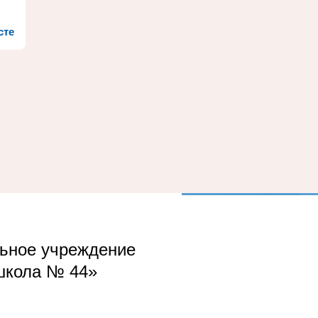
сте
ьное учреждение
школа № 44»
п.Чална-1, ул. Весельницкого