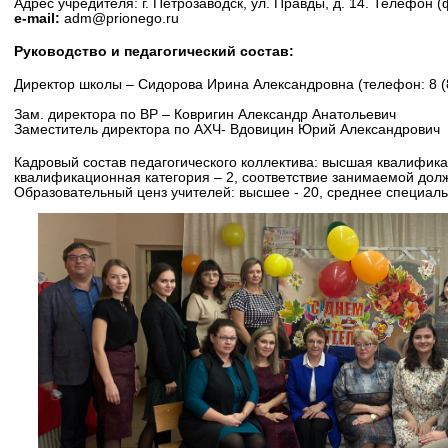
Адрес учредителя: г. Петрозаводск, ул. Правды, д. 14. Телефон (ф
e-mail:
adm@prionego.ru
Руководство и педагогический состав:
Директор школы – Сидорова Ирина Александровна (телефон: 8 (
Зам. директора по ВР – Ковригин Александр Анатольевич
Заместитель директора по АХЧ- Вдовицин Юрий Александрович
Кадровый состав педагогического коллектива: высшая квалифика
квалификационная категория – 2, соответствие занимаемой должно
Образовательный ценз учителей: высшее - 20, среднее специальн