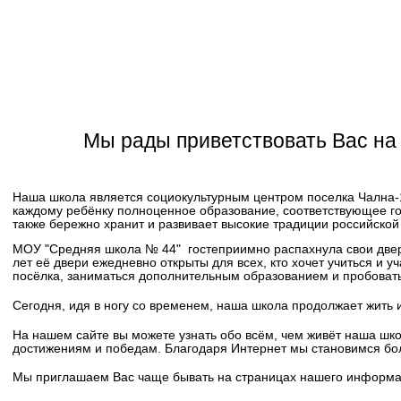
Эл. почта:
g.sosh44@prionego.ru
Мы рады приветствовать Вас на
Наша школа является социокультурным центром поселка Чална-1
каждому ребёнку полноценное образование, соответствующее го
также бережно хранит и развивает высокие традиции российской 
МОУ "Средняя школа № 44" гостеприимно распахнула свои двери
лет её двери ежедневно открыты для всех, кто хочет учиться и у
посёлка, заниматься дополнительным образованием и пробовать
Сегодня, идя в ногу со временем, наша школа продолжает жить и
На нашем сайте вы можете узнать обо всём, чем живёт наша шк
достижениям и победам. Благодаря Интернет мы становимся бо
Мы приглашаем Вас чаще бывать на страницах нашего информа