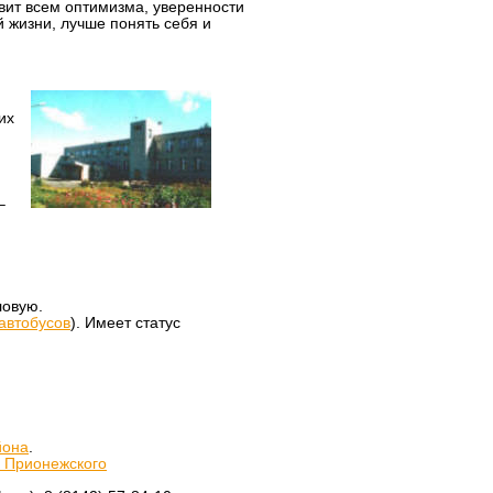
вит всем оптимизма, уверенности
 жизни, лучше понять себя и
их
–
ловую.
автобусов
). Имеет статус
йона
.
 Прионежского