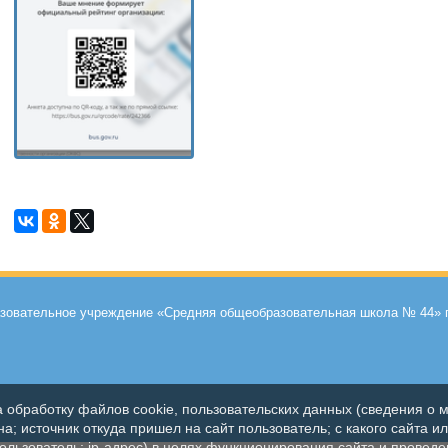
азовательное учреждение «Средняя общеобразовательная школа № 44» п
а обработку файлов cookie, пользовательских данных (сведения о м
а; источник откуда пришел на сайт пользователь; с какого сайта и
пользователь; ip-адрес) в целях функционирования сайта и проведе