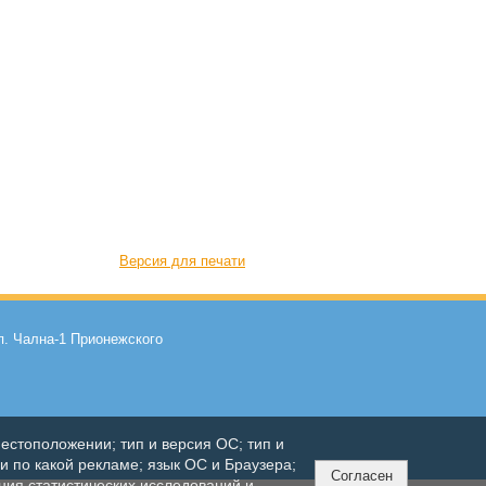
Версия для печати
. Чална-1 Прионежского
естоположении; тип и версия ОС; тип и
ли по какой рекламе; язык ОС и Браузера;
Согласен
ния статистических исследований и